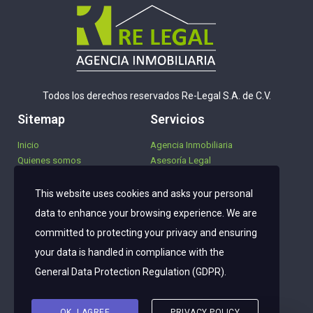
Todos los derechos reservados Re-Legal S.A. de C.V.
Sitemap
Servicios
Inicio
Agencia Inmobiliaria
Quienes somos
Asesoría Legal
Propiedades
Financiamientos
Servicios
This website uses cookies and asks your personal
Noticias
data to enhance your browsing experience. We are
Contáctanos
committed to protecting your privacy and ensuring
Síguenos
your data is handled in compliance with the
General Data Protection Regulation (GDPR)
.
OK, I AGREE
PRIVACY POLICY